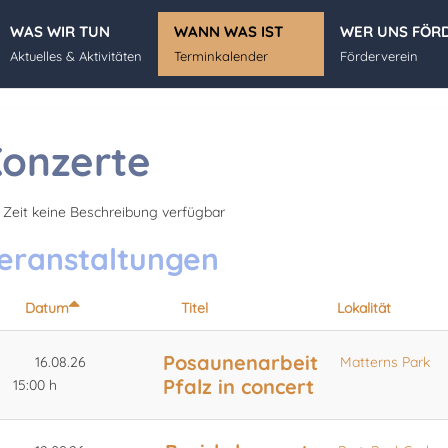
WAS WIR TUN
WANN WAS IST
WER UNS FÖR
Aktuelles & Aktivitäten
Terminkalender
Förderverein
onzerte
 Zeit keine Beschreibung verfügbar
eranstaltungen
Datum
Titel
Lokalität
Posaunenarbeit
16.08.26
Matterns Park
Pfalz in concert
15:00 h