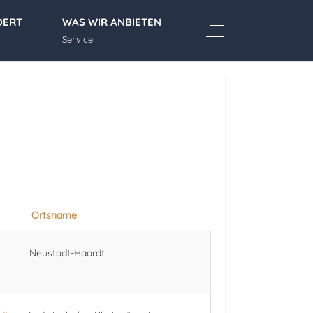
DERT
WAS WIR ANBIETEN
Off-Canvas Toggle
Service
Ortsname
Neustadt-Haardt