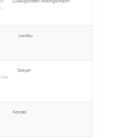
dt-
Ludwigshafen-Rheingönheim
m
Landau
Speyer
irche
Kandel