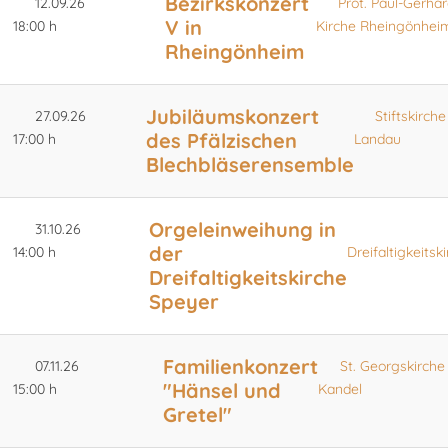
Bezirkskonzert
12.09.26
Prot. Paul-Gerhar
V in
18:00 h
Kirche Rheingönhei
Rheingönheim
Jubiläumskonzert
27.09.26
Stiftskirche
des Pfälzischen
17:00 h
Landau
Blechbläserensemble
Orgeleinweihung in
31.10.26
der
14:00 h
Dreifaltigkeitsk
Dreifaltigkeitskirche
Speyer
Familienkonzert
07.11.26
St. Georgskirche
"Hänsel und
15:00 h
Kandel
Gretel"