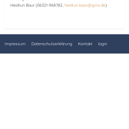
Heidrun Baur (06321-968782,
heidrun.baur@gmx.de
)
Nächster Beitrag: NeW Brass Big Band
Weiter
Impressum
Datenschutzerklärung
Kontakt
login
♿