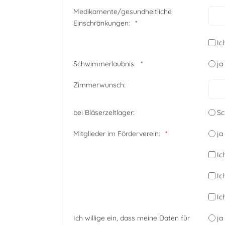
Medikamente/gesundheitliche
Einschränkungen:
Ic
Schwimmerlaubnis:
ja
Zimmerwunsch:
bei Bläserzeltlager:
Sc
Mitglieder im Förderverein:
ja
Ic
Ic
Ic
Ich willige ein, dass meine Daten für
ja