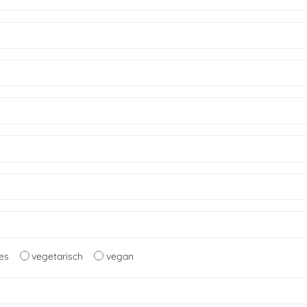
les
vegetarisch
vegan