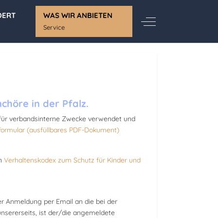
DERT
WAS WIR ANBIETEN
Off-Canvas Toggle
Service
höre in der Pfalz.
 für verbandsinterne Zwecke verwendet und
formular (ausfüllbares PDF-Dokument)
en
Verhaltenskodex zum Schutz für Kinder und
r Anmeldung per Email an die bei der
sererseits, ist der/die angemeldete