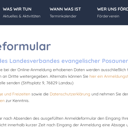
WAS WIR TUN
WANN WAS IST
WER UNS FÖR
Aktuelles & Aktivitäten
Terminkalender
Förderverein
eformular
des Landesverbandes evangelischer Posaunenc
Die bei der Online-Anmeldung erhobenen Daten werden ausschließlich
 an Dritte weitergegeben. Alternativ können Sie
hier ein Anmeldungs
lle senden (Stiftsplatz 9, 76829 Landau)
 und Freizeiten
sowie die
Datenschutzerklärung
und nehmen Sie d
gen
zur Kenntnis.
ar nach Absenden des ausgefüllten Anmeldeformular den Eingang Ihre
cht innerhalb kurzer Zeit nach Eingang der Anmeldung eine Absage un